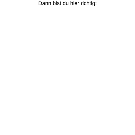
Dann bist du hier richtig:
Du bist Unternehmer:in
oder Selbstständig
Du willst deine Expertise hörbar
machen und einen Podcast aufbauen,
der für dich arbeitet.
Back Title
Sichtbarkeit aufbauen, Vertrauen